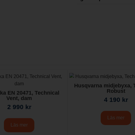
Husqvarna midjebyxa, 
Robust
ka EN 20471, Technical
Vent, dam
4 190
kr
2 990
kr
Läs mer
Läs mer