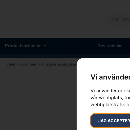
Produktsortiment
Reservdelar
Hem
»
Sortiment
»
Husqvarna skogsjacka, Technical dam
Vi använder
Vi använder cooki
vår webbplats, för
webbplatstrafik o
JAG ACCEPTE