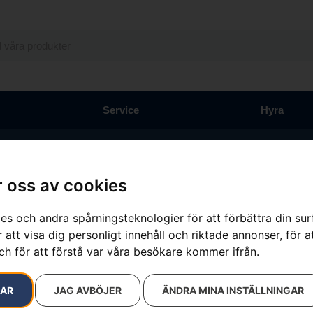
Service
Hyra
 oss av cookies
Husqvarna s
es och andra spårningsteknologier för att förbättra din su
 att visa dig personligt innehåll och riktade annonser, för a
Artikelnummer:
PRNT_217
ch för att förstå var våra besökare kommer ifrån.
Kategorier:
Arbetskläder
Varumärken
:
Husqvarna
3 190
kr
RAR
JAG AVBÖJER
ÄNDRA MINA INSTÄLLNINGAR