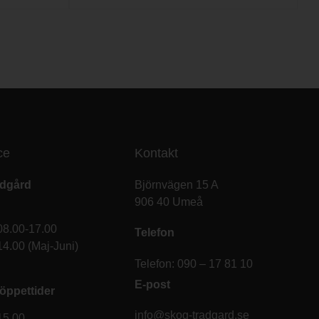
ce
Kontakt
ädgård
Björnvägen 15 A
906 40 Umeå
08.00-17.00
Telefon
14.00 (Maj-Juni)
Telefon: 090 – 17 81 10
E-post
öppettider
info@skog-tradgard.se
15.00