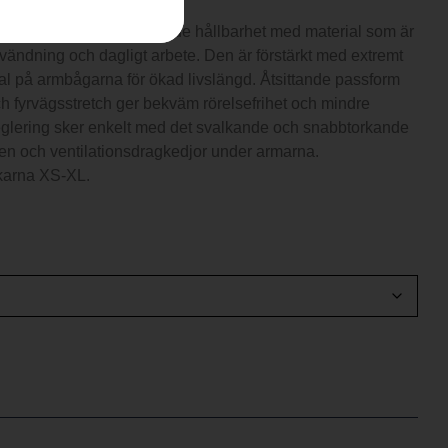
jacka erbjuder enastående hållbarhet med material som är
f användning och dagligt arbete. Den är förstärkt med extremt
al på armbågarna för ökad livslängd. Åtsittande passform
h fyrvägsstretch ger bekväm rörelsefrihet och mindre
glering sker enkelt med det svalkande och snabbtorkande
gen och ventilationsdragkedjor under armarna.
ekarna XS-XL.