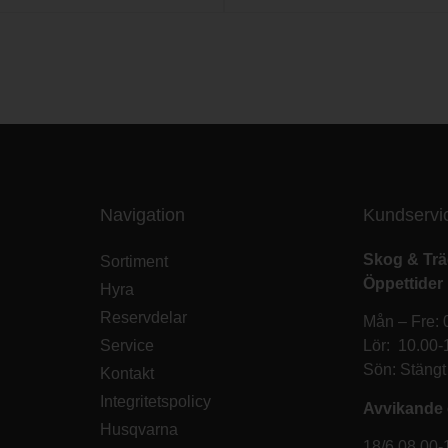
Navigation
Kundservi
Skog & Tr
Sortiment
Öppettider
Hyra
Reservdelar
Mån – Fre: 
Service
Lör: 10.00-
Sön: Stängt
Kontakt
Integritetspolicy
Avvikande 
Husqvarna
18/6 08.00-