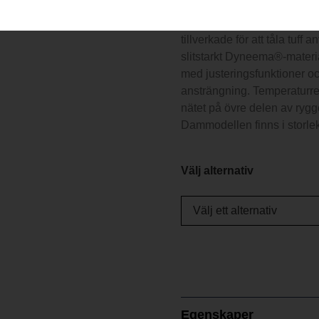
Husqvarna Technical skogs
tillverkade för att tåla tuf
slitstarkt Dyneema®-materi
med justeringsfunktioner oc
ansträngning. Temperaturre
nätet på övre delen av ryg
Dammodellen finns i storl
Välj alternativ
Egenskaper