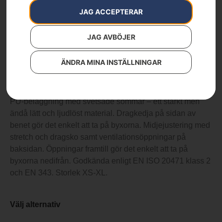
20471
JAG ACCEPTERAR
Artikelnummer:
PRNT_18
Kategorier:
Arbetskläder
,
Byxor
,
Skor & Kläder
JAG AVBÖJER
Varumärken
:
Husqvarna
999
kr
ÄNDRA MINA INSTÄLLNINGAR
Regnbyxor tillverkade i polyestertrikå med hållbar ensidig
PU-beläggning med svetsade sömmar – ett starkt men
ändå lätt och ljudlöst material. Dragkedja på sidan av
benet gör det enkelt att ta på byxorna. Midjejustering med
stretch och dragsko samt ventilationsöppningar på
baksidan. Öppningar framtill gör det enkelt att ta på
byxorna nedifrån. Godkända enligt EN ISO 20471 klass 2
och EN 343. Storlek XS-XL.
Välj alternativ