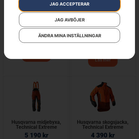
JAG ACCEPTERAR
JAG AVBÖJER
Arbetsjacka Technical,
Husqvarna midjebyxa
trim & röj
Technical Extreme
ÄNDRA MINA INSTÄLLNINGAR
Arborist
1 690
kr
5 190
kr
Läs mer
Läs mer
Husqvarna midjebyxa,
Husqvarna skogsjacka,
Technical Extreme
Technical Extreme
5 190
kr
4 390
kr