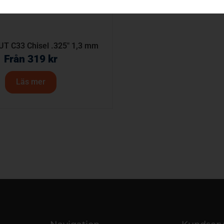
UT C33 Chisel .325″ 1,3 mm
Från
319
kr
Läs mer