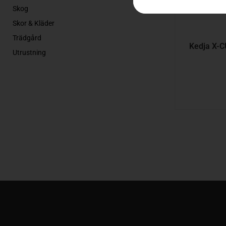
Skog
Skor & Kläder
Trädgård
Kedja X-C
Utrustning