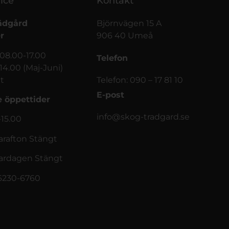
ice
Kontakt
ädgård
Björnvägen 15 A
r
906 40 Umeå
 08.00-17.00
Telefon
-14.00 (Maj-Juni)
t
Telefon: 090 – 17 81 10
E-post
 öppettider
info@skog-tradgard.se
-15.00
afton Stängt
rdagen Stängt
56230-6760