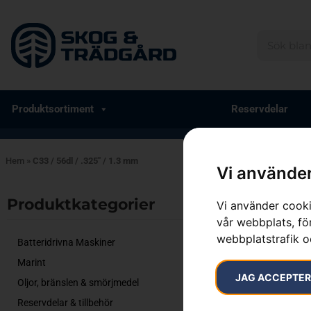
Produktsortiment
Reservdelar
Hem
»
C33 / 56dl / .325" / 1.3 mm
Vi använder
Endast ett sök
Produktkategorier​
Vi använder cooki
vår webbplats, för
webbplatstrafik o
Batteridrivna Maskiner
Marint
JAG ACCEPTE
Oljor, bränslen & smörjmedel
Reservdelar & tillbehör