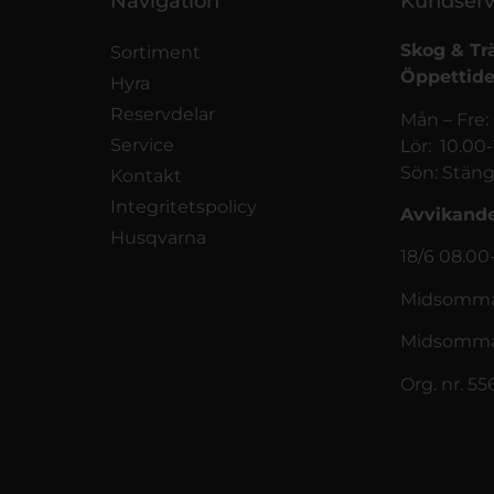
Navigation
Kundserv
Skog & Tr
Sortiment
Öppettide
Hyra
Reservdelar
Mån – Fre:
Service
Lör: 10.00
Sön: Stäng
Kontakt
Integritetspolicy
Avvikande
Husqvarna
18/6 08.00
Midsommar
Midsomma
Org. nr. 5