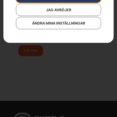
JAG AVBÖJER
ÄNDRA MINA INSTÄLLNINGAR
Husqvarna Automower®
begränsningskabel
Ø2,7mm
Från
479
kr
Läs mer