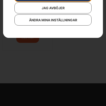
JAG AVBÖJER
ÄNDRA MINA INSTÄLLNINGAR
Batteri BLi200
1 890
kr
Läs mer