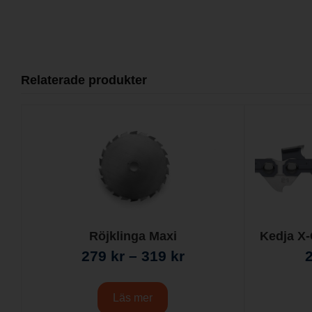
Relaterade produkter
Röjklinga Maxi
Kedja X
279
kr
–
319
kr
Läs mer