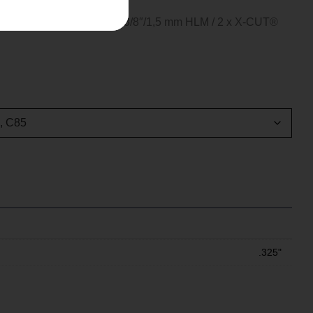
 och två kedjor; X-Force™ 3/8″/1,5 mm HLM / 2 x X-CUT®
.325"