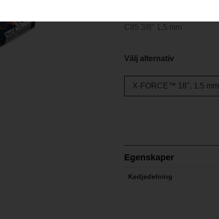
Kit bestående av ett svärd
C85 3/8″ 1,5 mm
Välj alternativ
Egenskaper
Kedjedelning