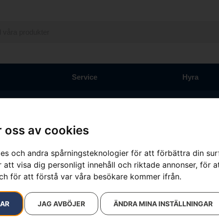
Service
Hyra
 oss av cookies
Svärd/kedje
es och andra spårningsteknologier för att förbättra din su
 att visa dig personligt innehåll och riktade annonser, för a
Artikelnummer:
PRNT_225
ch för att förstå var våra besökare kommer ifrån.
Kategorier:
Motorsågsvä
Varumärken
:
Husqvarna
1 290
kr
–
1
RAR
JAG AVBÖJER
ÄNDRA MINA INSTÄLLNINGAR