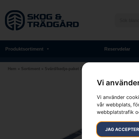
Produktsortiment
Reservdelar
Hem
»
Sortiment
»
Svärd/kedje-paket X-FORCE™ & C85
Vi använder
Vi använder cooki
vår webbplats, för
webbplatstrafik o
JAG ACCEPTE