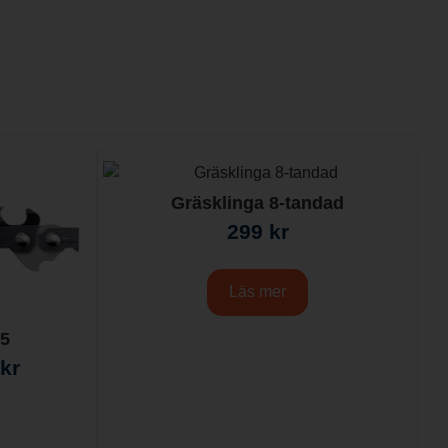
Gräsklinga 8-tandad
299
kr
Läs mer
85
kr