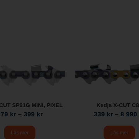
-CUT SP21G MINI, PIXEL
Kedja X-CUT C
279
kr
–
399
kr
339
kr
–
8 990
Läs mer
Läs mer