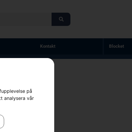
Kontakt
Blocket
arving
rfupplevelse på
tt analysera vår
rd
,
Skärutrustning
,
Skog
1 290
kr