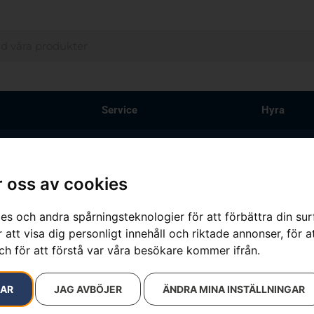
Service
Hyra
 oss av cookies
Svärd 1/4″, C
es och andra spårningsteknologier för att förbättra din su
 att visa dig personligt innehåll och riktade annonser, för a
Artikelnummer:
PRNT_124
ch för att förstå var våra besökare kommer ifrån.
Kategorier:
Motorsågsvä
Varumärken
:
Husqvarna
1 090
kr
–
RAR
JAG AVBÖJER
ÄNDRA MINA INSTÄLLNINGAR