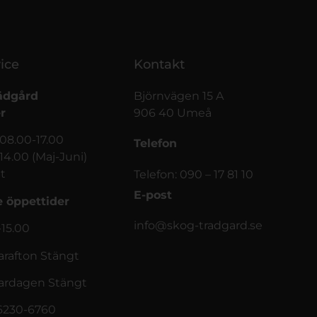
ice
Kontakt
ädgård
Björnvägen 15 A
r
906 40 Umeå
 08.00-17.00
Telefon
-14.00 (Maj-Juni)
t
Telefon: 090 – 17 81 10
E-post
 öppettider
info@skog-tradgard.se
-15.00
afton Stängt
rdagen Stängt
56230-6760