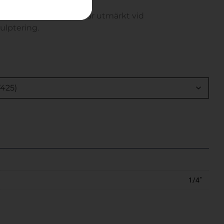
dre nosradie och passar utmärkt vid
kulptering.
1/4"