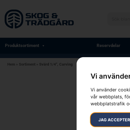
Produktsortiment
Reservdelar
Hem
»
Sortiment
»
Svärd 1/4″, Carving
Vi använder
Vi använder cooki
vår webbplats, för
webbplatstrafik o
JAG ACCEPTE