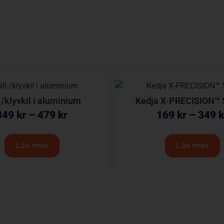
-/klyvkil i aluminium
Kedja X-PRECISION™
349
kr
–
479
kr
169
kr
–
349
k
Läs mer
Läs mer