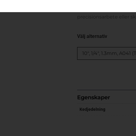
Carvingsvärd har en min
precisionsarbete eller s
Välj alternativ
Egenskaper
Kedjedelning