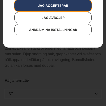
Functional 28
JAG ACCEPTERAR
Artikelnummer:
PRNT_213
Kategorier:
Skor & Kläder
,
Skor & Stövlar
JAG AVBÖJER
Varumärken
:
Husqvarna
1 890
kr
ÄNDRA MINA INSTÄLLNINGAR
Handgjord skyddsstövel med godkänt sågskydd, klass 3,
28m/s. Extra förstärkt överdel med tåhätta och förstärkt
runt sulan. Djup snörning bak, greppkanter vid skaftet och
hälkappa underlättar på- och avtagning. Bomullsfoder.
Sulan kan förses med dubbar.
Välj alternativ