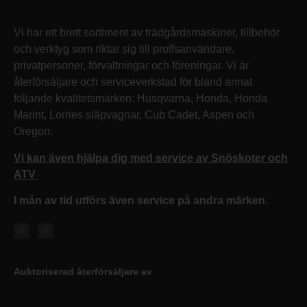
Vi har ett brett sortiment av trädgårdsmaskiner, tillbehör
och verktyg som riktar sig till proffsanvändare,
privatpersoner, förvaltningar och föreningar. Vi är
återförsäljare och serviceverkstad för bland annat
följande kvalitetsmärken: Husqvarna, Honda, Honda
Marint, Lorries släpvagnar, Cub Cadet, Aspen och
Oregon.
Vi kan även hjälpa dig med service av Snöskoter och
ATV
I mån av tid utförs även service på andra märken.
Auktoriserad återförsäljare av