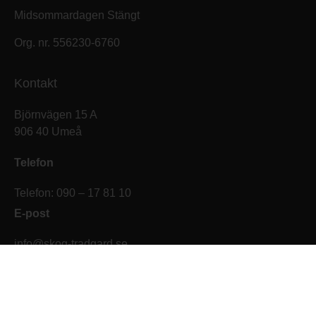
Midsommardagen Stängt
Org. nr. 556230-6760
Kontakt
Björnvägen 15 A
906 40 Umeå
Telefon
Telefon: 090 – 17 81 10
E-post
info@skog-tradgard.se