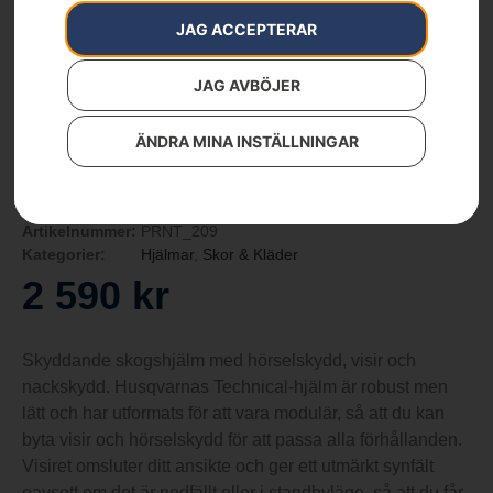
JAG ACCEPTERAR
JAG AVBÖJER
ÄNDRA MINA INSTÄLLNINGAR
Husqvarna skogshjälm,
Technical Mips®
Artikelnummer:
PRNT_209
Kategorier:
Hjälmar
,
Skor & Kläder
2 590
kr
Skyddande skogshjälm med hörselskydd, visir och
nackskydd. Husqvarnas Technical-hjälm är robust men
lätt och har utformats för att vara modulär, så att du kan
byta visir och hörselskydd för att passa alla förhållanden.
Visiret omsluter ditt ansikte och ger ett utmärkt synfält
oavsett om det är nedfällt eller i standbyläge, så att du får