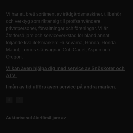
Vi har ett brett sortiment av trädgårdsmaskiner, tillbehör
och verktyg som riktar sig till proffsanvändare,
privatpersoner, förvaltningar och föreningar. Vi är
återförsäljare och serviceverkstad för bland annat
följande kvalitetsmärken: Husqvarna, Honda, Honda
Marint, Lorries släpvagnar, Cub Cadet, Aspen och
Oregon.
Vi kan även hjälpa dig med service av Snöskoter och
ATV
I mån av tid utförs även service på andra märken.
Auktoriserad återförsäljare av