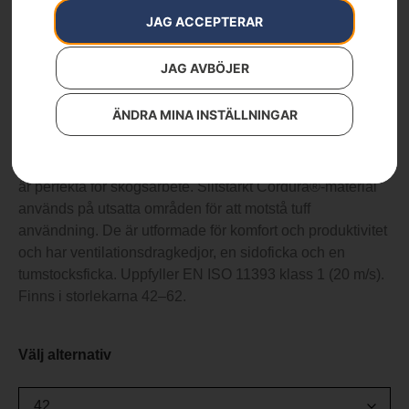
Functional
JAG ACCEPTERAR
Artikelnummer:
PRNT_221
Kategorier:
Arbetskläder
,
Byxor
,
Skor & Kläder
JAG AVBÖJER
Varumärken
:
Husqvarna
2 490
kr
ÄNDRA MINA INSTÄLLNINGAR
Husqvarna Functional midjebyxor, utformade i friluftsstil,
är perfekta för skogsarbete. Slitstarkt Cordura®-material
används på utsatta områden för att motstå tuff
användning. De är utformade för komfort och produktivitet
och har ventilationsdragkedjor, en sidoficka och en
tumstocksficka. Uppfyller EN ISO 11393 klass 1 (20 m/s).
Finns i storlekarna 42–62.
Välj alternativ