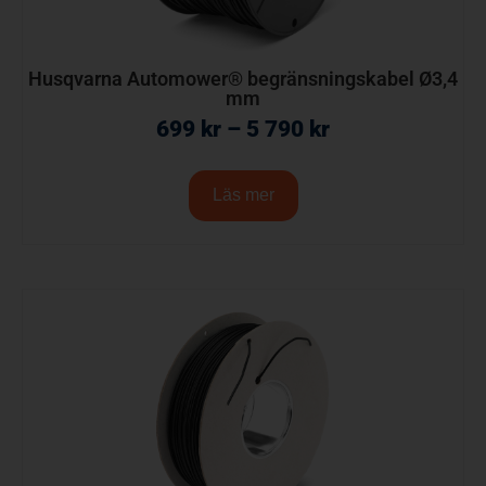
Husqvarna Automower® begränsningskabel Ø3,4
mm
699
kr
–
5 790
kr
Läs mer