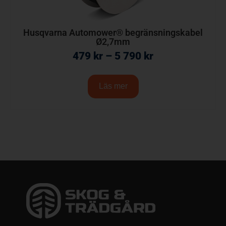
Husqvarna Automower® begränsningskabel
Ø2,7mm
479
kr
–
5 790
kr
Läs mer