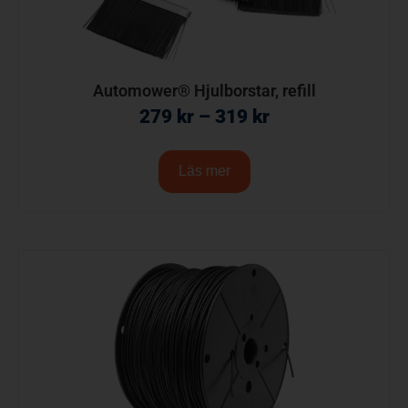
Automower® Hjulborstar, refill
279
kr
–
319
kr
Läs mer