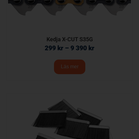
Kedja X-CUT S35G
299
kr
–
9 390
kr
Läs mer