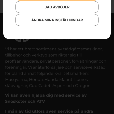
JAG AVBÖJER
ÄNDRA MINA INSTÄLLNINGAR
Vi har ett brett sortiment av trädgårdsmaskiner,
tillbehör och verktyg som riktar sig till
proffsanvändare, privatpersoner, förvaltningar och
föreningar. Vi är återförsäljare och serviceverkstad
för bland annat följande kvalitetsmärken:
Husqvarna, Honda, Honda Marint, Lorries
släpvagnar, Cub Cadet, Aspen och Oregon.
Vi kan även hjälpa dig med service av
Snöskoter och ATV
I mån av tid utförs även service på andra