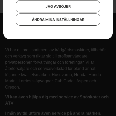
JAG AVBÖJER
ÄNDRA MINA INSTÄLLNINGAR
Vi har ett brett sortiment av trädgårdsmaskiner, tillbehör
och verktyg som riktar sig till proffsanvändare,
privatpersoner, förvaltningar och föreningar. Vi är
återförsäljare och serviceverkstad för bland annat
följande kvalitetsmärken: Husqvarna, Honda, Honda
Marint, Lorries släpvagnar, Cub Cadet, Aspen och
Oregon.
Vi kan även hjälpa dig med service av Snöskoter och
ATV
I mån av tid utförs även service på andra märken.