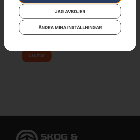
JAG AVBÖJER
ÄNDRA MINA INSTÄLLNINGAR
Klippaggregat –
CombiClip® 122
23 900
kr
Läs mer