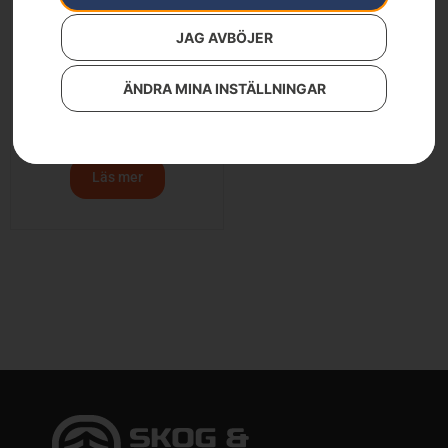
JAG AVBÖJER
ÄNDRA MINA INSTÄLLNINGAR
Oljepip-vinter grå,
kombidunk
149
kr
Läs mer