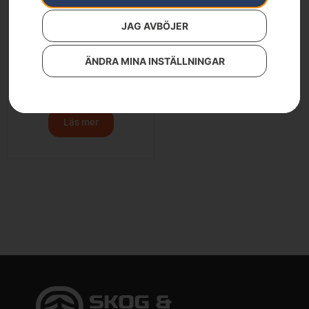
JAG AVBÖJER
ÄNDRA MINA INSTÄLLNINGAR
HUSQVARNA 215iL med
batteri och laddare
3 790
kr
Läs mer