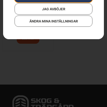
JAG AVBÖJER
ÄNDRA MINA INSTÄLLNINGAR
Filmall 1/4″ SP11G
149
kr
Läs mer