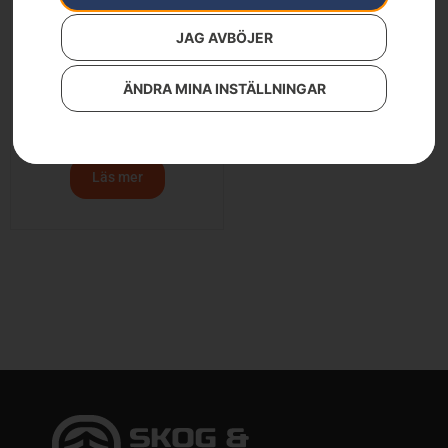
JAG AVBÖJER
ÄNDRA MINA INSTÄLLNINGAR
HUSQVARNA 550 XP® G
Mark II, TrioBrake™
13 400
kr
Läs mer