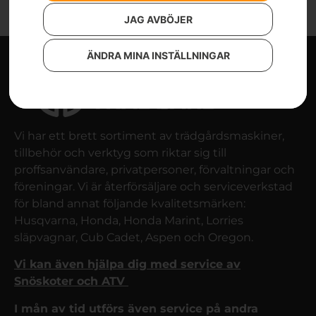
JAG AVBÖJER
ÄNDRA MINA INSTÄLLNINGAR
Vi har ett brett sortiment av trädgårdsmaskiner,
tillbehör och verktyg som riktar sig till
proffsanvändare, privatpersoner, förvaltningar och
föreningar. Vi är återförsäljare och serviceverkstad
för bland annat följande kvalitetsmärken:
Husqvarna, Honda, Honda Marint, Lorries
släpvagnar, Cub Cadet, Aspen och Oregon.
Vi kan även hjälpa dig med service av
Snöskoter och ATV
I mån av tid utförs även service på andra