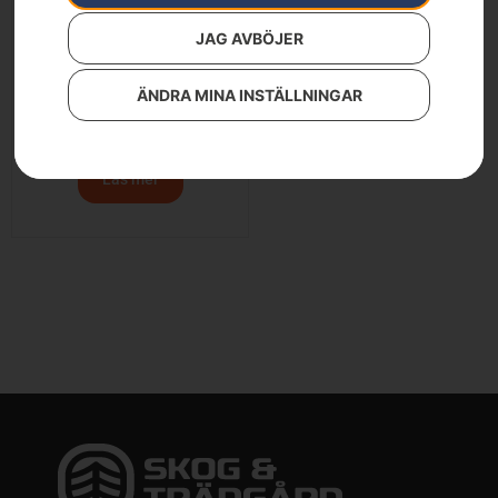
JAG AVBÖJER
ÄNDRA MINA INSTÄLLNINGAR
Husqvarna LB 448i
11 300
kr
Läs mer