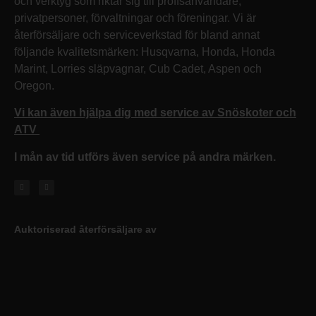
och verktyg som riktar sig till proffsanvändare,
privatpersoner, förvaltningar och föreningar. Vi är
återförsäljare och serviceverkstad för bland annat
följande kvalitetsmärken: Husqvarna, Honda, Honda
Marint, Lorries släpvagnar, Cub Cadet, Aspen och
Oregon.
Vi kan även hjälpa dig med service av Snöskoter och
ATV
I mån av tid utförs även service på andra märken.
Auktoriserad återförsäljare av