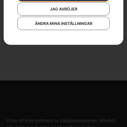
JAG AVBÖJER
Klippaggregat –
CombiClip® 132X
ÄNDRA MINA INSTÄLLNINGAR
Läs mer
Vi har ett brett sortiment av trädgårdsmaskiner, tillbehör