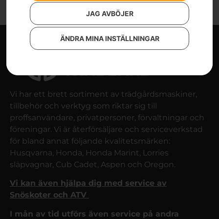
JAG AVBÖJER
ÄNDRA MINA INSTÄLLNINGAR
Vi har ett brett sortiment av trädgårdsmaskiner,
tillbehör och verktyg som riktar sig till
proffsanvändare, privatpersoner, förvaltningar och
föreningar. Vi är återförsäljare och serviceverkstad
för bland annat följande kvalitetsmärken:
Husqvarna, Honda, Honda Marint, Lorries
släpvagnar, Cub Cadet, Aspen och Oregon.
Vi kan även hjälpa dig med service av
Snöskoter och ATV
I mån av tid utförs även service på andra