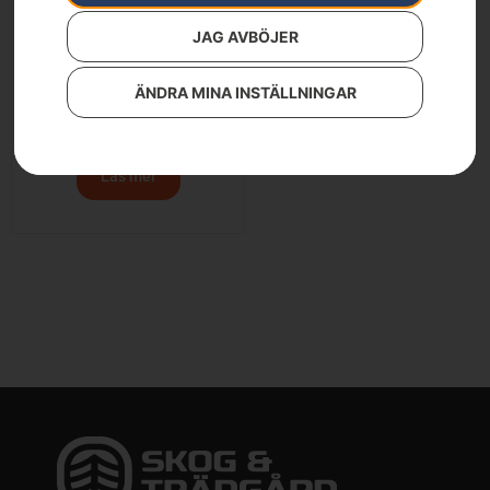
JAG AVBÖJER
ÄNDRA MINA INSTÄLLNINGAR
Spridare
19 900
kr
Läs mer