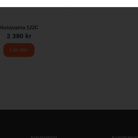
Husqvarna 122C
2 390
kr
Läs mer
Navigation
Kundservi