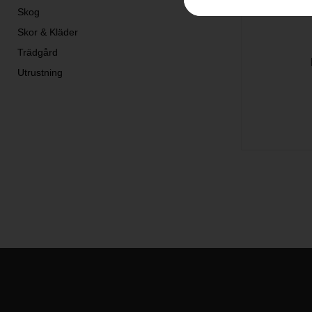
Skog
Skor & Kläder
Trädgård
Utrustning