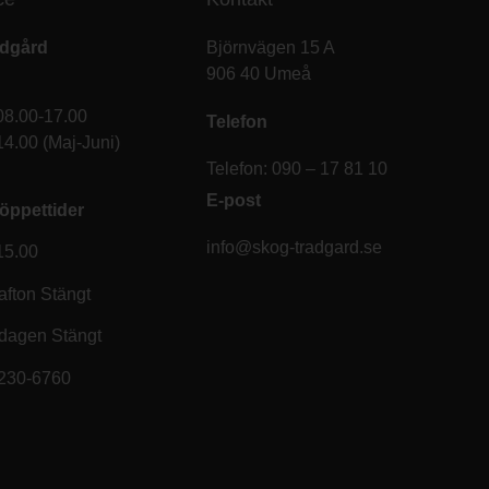
ädgård
Björnvägen 15 A
906 40 Umeå
08.00-17.00
Telefon
14.00 (Maj-Juni)
Telefon: 090 – 17 81 10
E-post
öppettider
info@skog-tradgard.se
15.00
fton Stängt
dagen Stängt
6230-6760