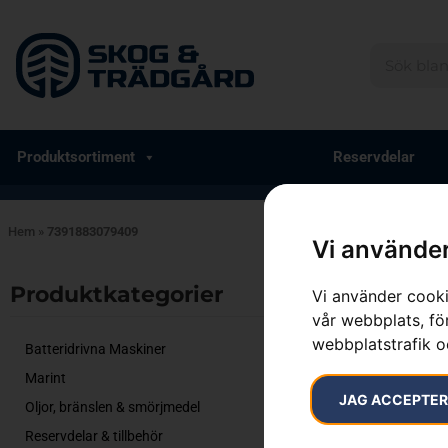
Produktsortiment
Reservdelar
Hem
»
7391883079409
Vi använder
Endast ett sök
Produktkategorier​
Vi använder cooki
vår webbplats, för
webbplatstrafik o
Batteridrivna Maskiner
Marint
JAG ACCEPTE
Oljor, bränslen & smörjmedel
Reservdelar & tillbehör