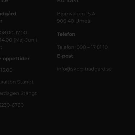
ice
Kontakt
ädgård
Björnvägen 15 A
r
906 40 Umeå
 08.00-17.00
Telefon
-14.00 (Maj-Juni)
t
Telefon: 090 – 17 81 10
E-post
 öppettider
info@skog-tradgard.se
-15.00
afton Stängt
rdagen Stängt
56230-6760