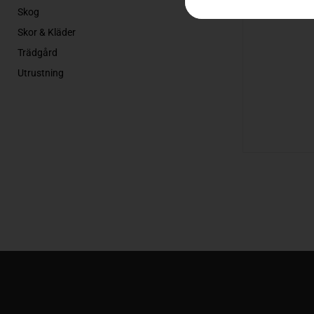
Skog
Skor & Kläder
Trädgård
Utrustning