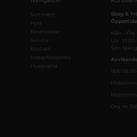
Navigation
Kundserv
Skog & Tr
Sortiment
Öppettide
Hyra
Reservdelar
Mån – Fre:
Service
Lör: 10.00
Sön: Stäng
Kontakt
Integritetspolicy
Avvikande
Husqvarna
18/6 08.00
Midsommar
Midsomma
Org. nr. 5