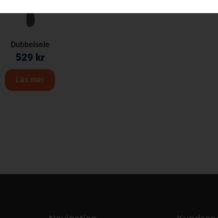
Dubbelsele
529
kr
Läs mer