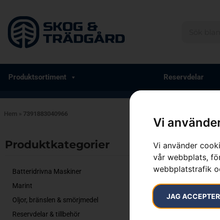
Produktsortiment
Reservdelar
Hem
»
7391883040966
Vi använder
Endast ett sök
Produktkategorier​
Vi använder cooki
vår webbplats, för
webbplatstrafik o
Batteridrivna Maskiner
Marint
JAG ACCEPTE
Oljor, bränslen & smörjmedel
Reservdelar & tillbehör