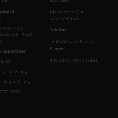
ice
Kontakt
ädgård
Björnvägen 15 A
r
906 40 Umeå
 08.00-17.00
Telefon
-14.00 (Maj-Juni)
t
Telefon: 090 – 17 81 10
E-post
 öppettider
info@skog-tradgard.se
-15.00
afton Stängt
rdagen Stängt
56230-6760