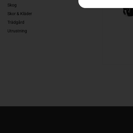
Skog
Skor & Kläder
Trädgård
Utrustning