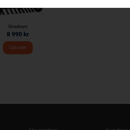
Grusharv
8 990
kr
Läs mer