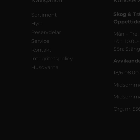
Navigation
Kundserv
Skog & Tr
Sortiment
Öppettide
Hyra
Reservdelar
Mån – Fre:
Service
Lör: 10.00
Sön: Stäng
Kontakt
Integritetspolicy
Avvikande
Husqvarna
18/6 08.00
Midsommar
Midsomma
Org. nr. 5