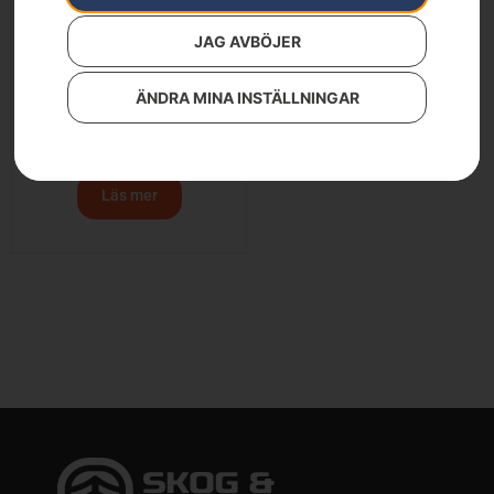
JAG AVBÖJER
ÄNDRA MINA INSTÄLLNINGAR
Filhandtag, flatfil, 6″ och
8″
44
kr
Läs mer