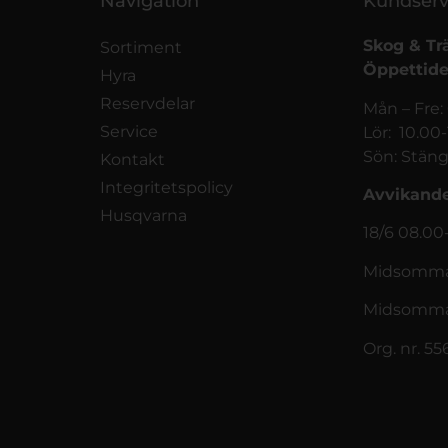
Navigation
Kundserv
Skog & Tr
Sortiment
Öppettide
Hyra
Reservdelar
Mån – Fre:
Service
Lör: 10.00
Sön: Stäng
Kontakt
Integritetspolicy
Avvikande
Husqvarna
18/6 08.00
Midsommar
Midsomma
Org. nr. 5