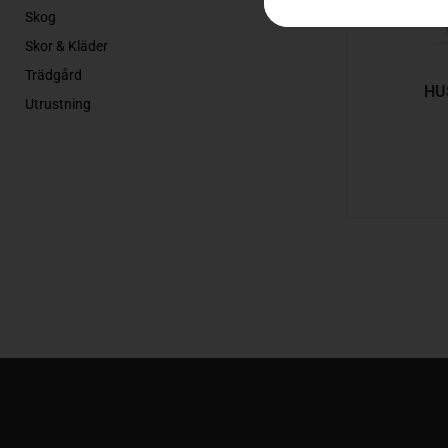
Skog
Skor & Kläder
Trädgård
HU
Utrustning