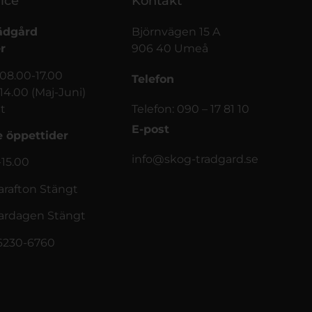
ice
Kontakt
ädgård
Björnvägen 15 A
r
906 40 Umeå
 08.00-17.00
Telefon
-14.00 (Maj-Juni)
t
Telefon: 090 – 17 81 10
E-post
 öppettider
info@skog-tradgard.se
-15.00
afton Stängt
rdagen Stängt
56230-6760