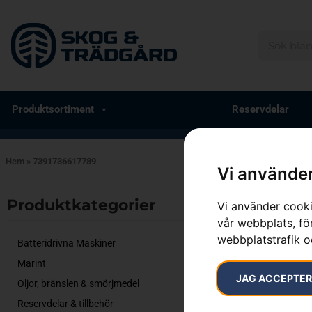
Produktsortiment
Reservdelar
Hem
»
7391736617789
Vi använder
Endast ett sök
Produktkategorier​
Vi använder cooki
vår webbplats, för
webbplatstrafik o
Batteridrivna Maskiner
Marint
JAG ACCEPTE
Oljor, bränslen & smörjmedel
Reservdelar & tillbehör