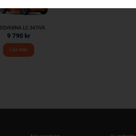
SQVARNA LC 347iVX
9 790
kr
Läs mer