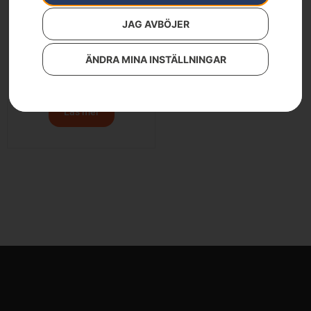
JAG AVBÖJER
ÄNDRA MINA INSTÄLLNINGAR
Husqvarna LB 448iV
13 500
kr
Läs mer