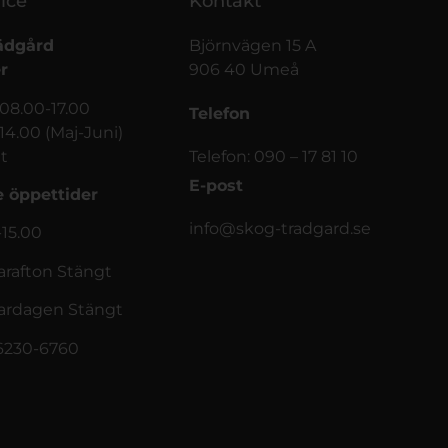
ice
Kontakt
ädgård
Björnvägen 15 A
r
906 40 Umeå
 08.00-17.00
Telefon
-14.00 (Maj-Juni)
t
Telefon: 090 – 17 81 10
E-post
 öppettider
info@skog-tradgard.se
-15.00
afton Stängt
rdagen Stängt
56230-6760