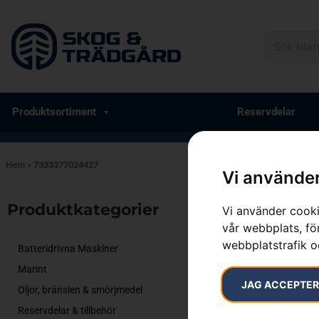
Produktsortiment
Reservdelar
Hem
»
7333377024427
Vi använder
Endast ett sök
Produktkategorier​
Vi använder cooki
vår webbplats, för
webbplatstrafik o
Batteridrivna Maskiner
Marint
JAG ACCEPTE
Oljor, bränslen & smörjmedel
Reservdelar & tillbehör