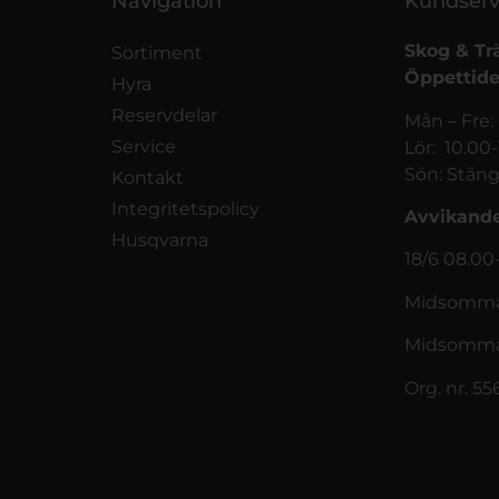
Navigation
Kundserv
Skog & Tr
Sortiment
Öppettide
Hyra
Reservdelar
Mån – Fre:
Service
Lör: 10.00
Sön: Stäng
Kontakt
Integritetspolicy
Avvikande
Husqvarna
18/6 08.00
Midsommar
Midsomma
Org. nr. 5