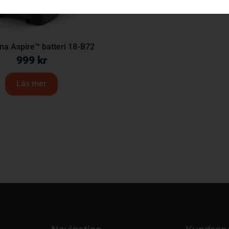
na Aspire™ batteri 18-B72
999
kr
Läs mer