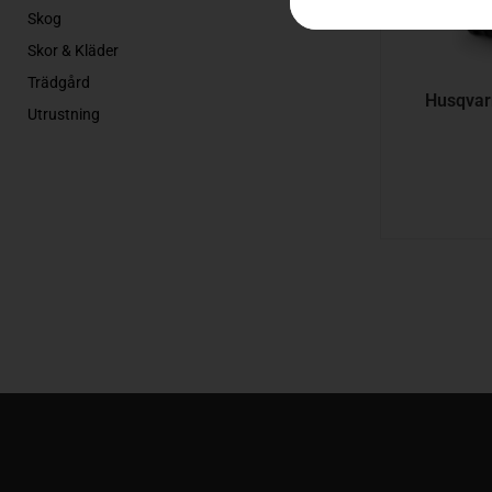
Skog
Skor & Kläder
Trädgård
Husqvar
Utrustning