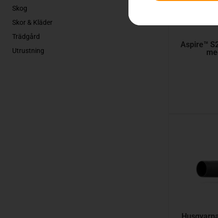
Skog
Skor & Kläder
Trädgård
Aspire™ S2
Utrustning
med
Husqvarna