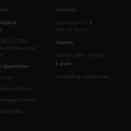
ice
Kontakt
ädgård
Björnvägen 15 A
r
906 40 Umeå
 08.00-17.00
Telefon
-14.00 (Maj-Juni)
t
Telefon: 090 – 17 81 10
E-post
 öppettider
info@skog-tradgard.se
-15.00
afton Stängt
rdagen Stängt
56230-6760