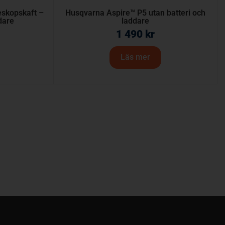
eskopskaft –
Husqvarna Aspire™ P5 utan batteri och
dare
laddare
1 490
kr
Läs mer