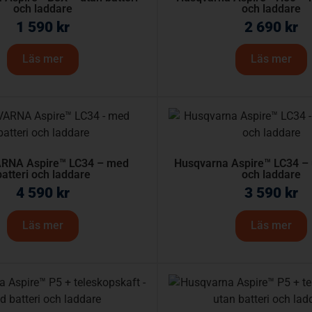
och laddare
och laddare
1 590
kr
2 690
kr
Läs mer
Läs mer
RNA Aspire™ LC34 – med
Husqvarna Aspire™ LC34 – u
batteri och laddare
och laddare
4 590
kr
3 590
kr
Läs mer
Läs mer