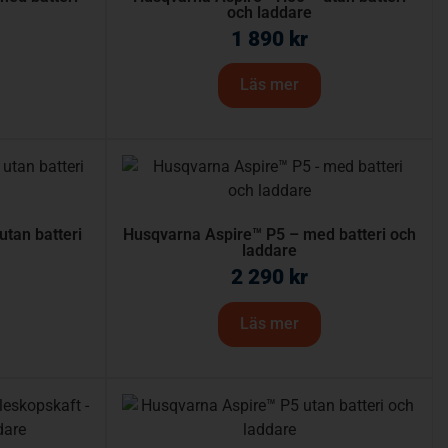
och laddare
1 890
kr
Läs mer
tan batteri
Husqvarna Aspire™ P5 – med batteri och
laddare
2 290
kr
Läs mer