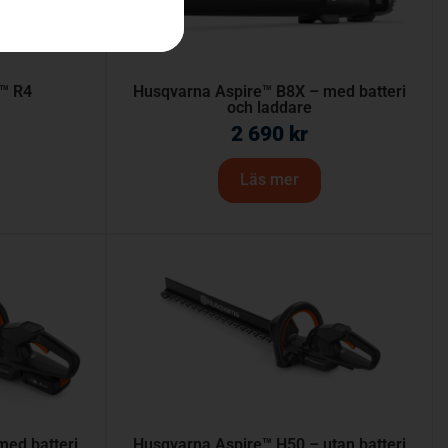
™ R4
Husqvarna Aspire™ B8X – med batteri
och laddare
2 690
kr
Läs mer
med batteri
Husqvarna Aspire™ H50 – utan batteri