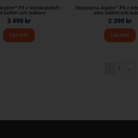
Aspire™ P5 + teleskopskaft –
Husqvarna Aspire™ P5 + tel
 batteri och laddare
utan batteri och lad
3 490
kr
2 390
kr
Läs mer
Läs mer
1
2
→