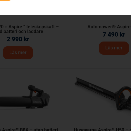
0 + Aspire™ teleskopskaft –
Automower® Aspire
 batteri och laddare
7 490
kr
2 990
kr
Läs mer
Läs mer
 Aspire™ B8X – utan batteri
Husqvarna Aspire™ H50 – 