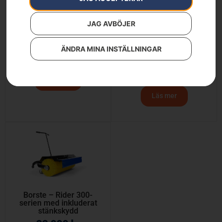
JAG AVBÖJER
Borste – RC-modeller
Borste – Rider 200-
ÄNDRA MINA INSTÄLLNINGAR
serien med inkluderat
22 900
kr
stänkskydd
22 900
kr
Läs mer
Läs mer
Borste – Rider 300-
serien med inkluderat
stänkskydd