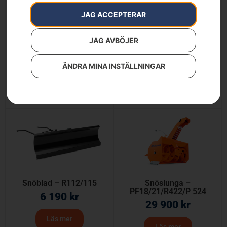
JAG ACCEPTERAR
JAG AVBÖJER
Snöslunga
Mossrivare
22 900
kr
7 490
kr
ÄNDRA MINA INSTÄLLNINGAR
Läs mer
Läs mer
Snöblad – R112/115
Snöslunga –
PF18/21/R422/P 524
6 190
kr
29 900
kr
Läs mer