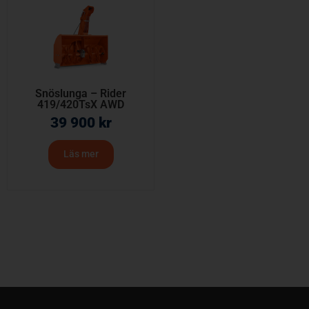
Snöslunga – Rider
419/420TsX AWD
39 900
kr
Läs mer