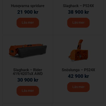
Husqvarna spridare
Slaghack – P524X
21 900
kr
38 900
kr
Läs mer
Läs mer
Slaghack – Rider
Snöslunga – P524X
419/420TsX AWD
42 900
kr
30 900
kr
Läs mer
Läs mer