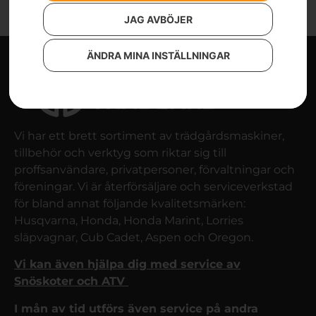
JAG AVBÖJER
ÄNDRA MINA INSTÄLLNINGAR
Vi har ett brett sortiment av trädgårdsmaskiner,
tillbehör och verktyg som riktar sig till
proffsanvändare, privatpersoner, förvaltningar och
föreningar. Vi är återförsäljare och serviceverkstad
för bland annat följande kvalitetsmärken:
Husqvarna, Honda, Honda Marint, Lorries
släpvagnar, Cub Cadet, Aspen och Oregon.
Vi kan även hjälpa dig med service av
Snöskoter och ATV
I mån av tid utförs även service på andra